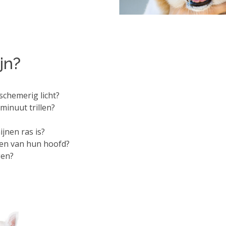
jn?
schemerig licht?
minuut trillen?
jnen ras is?
tten van hun hoofd?
gen?