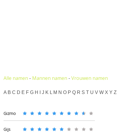
Alle namen
-
Mannen namen
-
Vrouwen namen
A
B
C
D
E
F
G
H
I
J
K
L
M
N
O
P
Q
R
S
T
U
V
W
X
Y
Z
Gizmo
Gijs